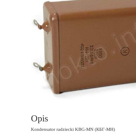
Opis
Kondensator radziecki KBG-MN (КБГ-МН)