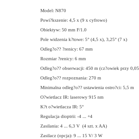
Model: N870
Powi?kszenie: 4,5 x (9 x cyfrowo)
Obiektyw: 50 mm F/1.0
Pole widzenia k?towe: 5° (4,5 x), 3,25° (7 x)
Odleg?o?? ?renicy: 67 mm
Rozmiar ?renicy: 6 mm
Odleg?o?? obserwacji: 450 m (cz?owiek przy 0,05
Odleg?o?? rozpoznania: 270 m
Minimalna odleg?o?? ustawienia ostro?ci: 5,5 m
O?wietlacz IR: laserowy 915 nm
K?t o?wietlacza IR: 5°
Regulacja dioptrii: -4 ... +4
Zasilania: 4 ... 6,3 V (4 szt. x AA)
Zasilacz (opcja): 9 ... 15 V/ 3 W