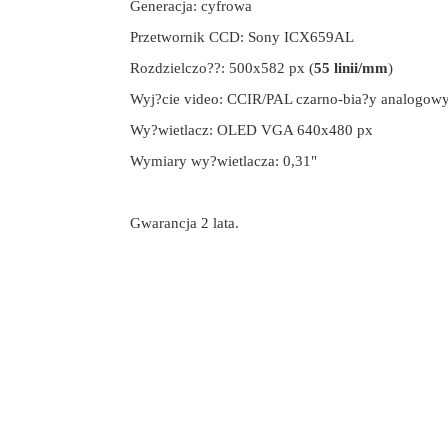
Generacja: cyfrowa
Przetwornik CCD: Sony ICX659AL
Rozdzielczo??: 500x582 px (
55 linii/mm
)
Wyj?cie video: CCIR/PAL czarno-bia?y analogow
Wy?wietlacz: OLED VGA 640x480 px
Wymiary wy?wietlacza: 0,31"
Gwarancja 2 lata.