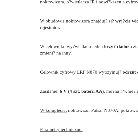
noktowizora, o?wietlacza IR i powi?kszenia cyfro
W obudowie noktowizora znajduj? si?
wyj?cie wi
rejestrator.
W celowniku wy?wietlano jeden
krzy? (koloru zi
zmieni? na inny.
Celownik cyfrowy LRF N870 wytrzymuj?
odrzut 
Zasilanie:
6 V (4 szt. baterii AA)
, mo?na r?wnie?
W komplecie:
noktowizor Pulsar N870A, pokrowiec
Parametry techniczne: