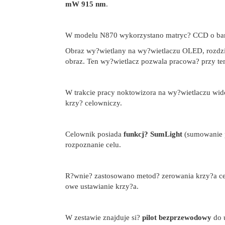
mW 915 nm
.
W modelu N870 wykorzystano matryc? CCD o bard
Obraz wy?wietlany na wy?wietlaczu OLED, rozdzie
obraz. Ten wy?wietlacz pozwala pracowa? przy tem
W trakcie pracy noktowizora na wy?wietlaczu wido
krzy? celowniczy.
Celownik posiada
funkcj? SumLight
(sumowanie pi
rozpoznanie celu.
R?wnie? zastosowano metod? zerowania krzy?a 
owe ustawianie krzy?a.
W zestawie znajduje si?
pilot bezprzewodowy
do 