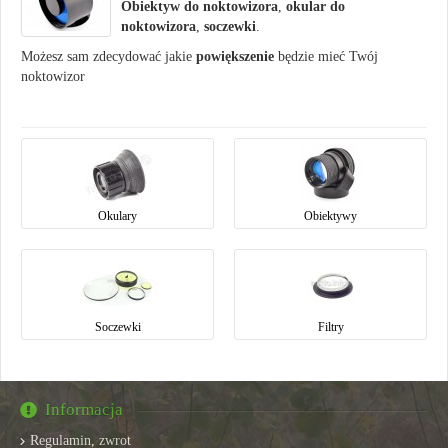
Obiektyw do noktowizora
,
okular do
noktowizora
,
soczewki
.
Możesz sam zdecydować jakie
powiększenie
będzie mieć Twój
noktowizor
Okulary
Obiektywy
Soczewki
Filtry
Informacja
Regulamin, zwrot