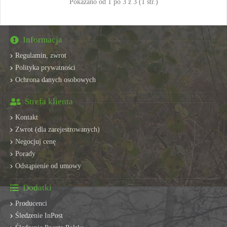
Pokazano od 1 po 3 z 3 (1 str.)
Informacja
Regulamin, zwrot
Polityka prywatności
Ochrona danych osobowych
Strefa klienta
Kontakt
Zwrot (dla zarejestrowanych)
Negocjuj cenę
Porady
Odstąpienie od umowy
Dodatki
Producenci
Śledzenie InPost