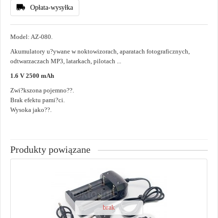
Opłata-wysyłka
Model: AZ-080.
Akumulatory u?ywane w noktowizorach, aparatach fotograficznych,
odtwarzaczach MP3, latarkach, pilotach ...
1.6 V 2500 mAh
Zwi?kszona pojemno??.
Brak efektu pami?ci.
Wysoka jako??.
Produkty powiązane
brak