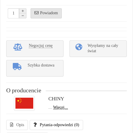
Powiadom
Negocjuj cenę
Wysyłamy na cały
świat
Szybka dostawa
O producencie
CHINY
...
Więcej...
Opis
Pytania-odpowiedzi
(0)