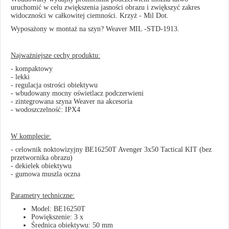
uruchomić w celu zwiększenia jasności obrazu i zwiększyć zakres
widoczności w całkowitej ciemności. Krzyż - Mil Dot.
Wyposażony w montaż na szyn? Weaver MIL -STD-1913.
Najważniejsze cechy produktu:
- kompaktowy
- lekki
- regulacja ostrości obiektywu
- wbudowany mocny oświetlacz podczerwieni
- zintegrowana szyna Weaver na akcesoria
- wodoszczelność: IPX4
W komplecie:
- celownik noktowizyjny BE16250T Avenger 3x50 Tactical KIT (bez
przetwornika obrazu)
- dekielek obiektywu
- gumowa muszla oczna
Parametry techniczne:
Model: BE16250T
Powiększenie: 3 x
Średnica obiektywu: 50 mm