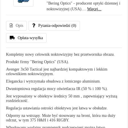
"Bering Optics" - producent optyki dziennej i
noktowizyjnej (USA)....
Więcej...
Opis
Pytania-odpowiedzi
(0)
Opłata-wysyłka
Kompletny nowy celownik noktowizyjny bez przetwornika obrazu.
Produkt firmy "Bering Optics" (USA).
Avenger 3x50 Tactical jest najbardziej kompaktowym i lekkim
celownikiem noktowizyjnym.
Elegancka i wytrzymała obudowa z lotniczego aluminium.
Dwustopniowa regulacja mocy oświetlacza IR (50 % i 100 %).
Jest wyposażony w obiektyw średnicy 50 mm , zapewniający wyższą
rozdzielczość.
Regulacja ustawiania ostrości obiektywu jest łatwa w obsłudze.
Odporny na wstrząsy. Może być stosowany na broni, która ma duży
odrzut, w tym 375 H&H i 416 RIGBY.
Wbudowany wydajny promiennik podczerwieni można łatwo