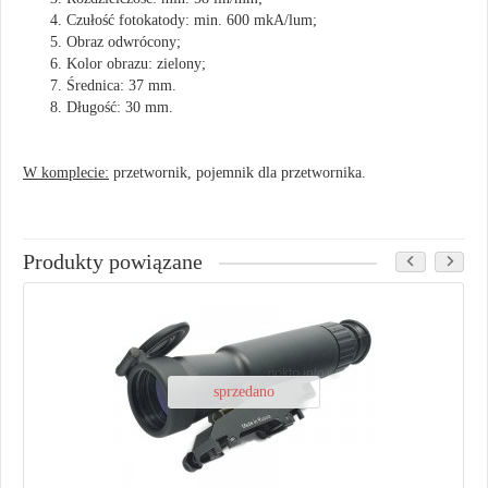
Czułość fotokatody: min. 600 mkA/lum;
noktowizyjna-
Obraz odwrócony;
ocelot-
Kolor obrazu: zielony;
1x24-
Średnica: 37 mm.
xr-
Długość: 30 mm.
5-
autogated.html
W komplecie:
przetwornik, pojemnik dla przetwornika.
Produkty powiązane
sprzedano