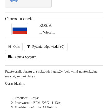
O producencie
ROSJA
...
Więcej...
Opis
Pytania-odpowiedzi
(0)
Opłata-wysyłka
Przetwornik obrazu dla noktowizji gen.2+ (celowniki noktowizyjne,
nasadki, monokulary).
Obraz idealny.
Producent: Rosja;
Przetwornik: EPM-223G-11-13A;
Rozdzielczość: min. 58 lin/mm;
Więcej:
https://nokto.info/nasadka