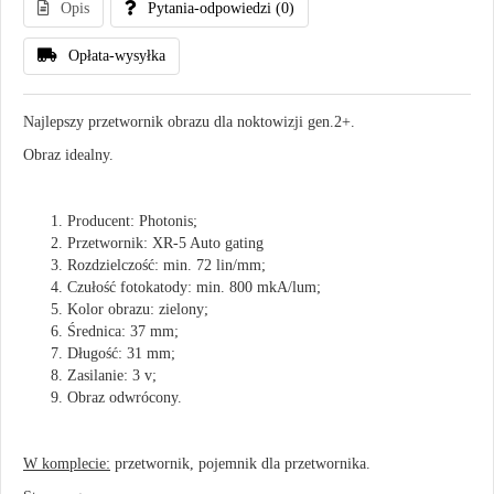
Opis
Pytania-odpowiedzi
(0)
Opłata-wysyłka
Najlepszy przetwornik obrazu dla noktowizji gen.2+.
Obraz idealny.
Producent: Photonis;
Przetwornik: XR-5 Auto gating
Rozdzielczość: min. 72 lin/mm;
Więcej:
https://nokto.info/nasadka-
Czułość fotokatody: min. 800 mkA/lum;
noktowizyjna-
Kolor obrazu: zielony;
ocelot-
Średnica: 37 mm;
1x24-
Długość: 31 mm;
xr-
Zasilanie: 3 v;
5-
Obraz odwrócony.
autogated.html
W komplecie:
przetwornik, pojemnik dla przetwornika.