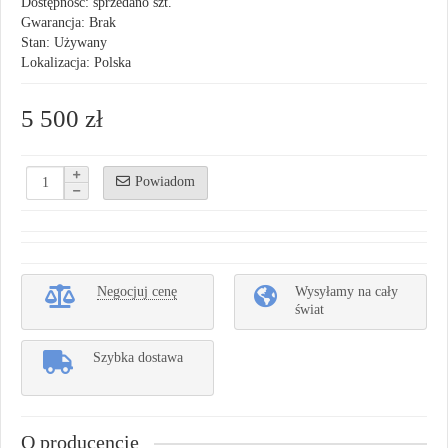
Dostępność: sprzedano szt.
Gwarancja: Brak
Stan: Używany
Lokalizacja: Polska
5 500 zł
Powiadom
Negocjuj cenę
Wysyłamy na cały
świat
Szybka dostawa
O producencie