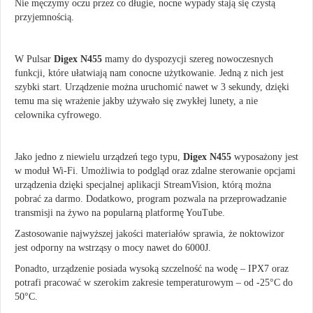
Nie męczymy oczu przez co długie, nocne wypady stają się czystą
przyjemnością.
W Pulsar
Digex N455
mamy do dyspozycji szereg nowoczesnych
funkcji, które ułatwiają nam conocne użytkowanie. Jedną z nich jest
szybki start. Urządzenie można uruchomić nawet w 3 sekundy, dzięki
temu ma się wrażenie jakby używało się zwykłej lunety, a nie
celownika cyfrowego.
Jako jedno z niewielu urządzeń tego typu,
Digex N455
wyposażony jest
w moduł Wi-Fi. Umożliwia to podgląd oraz zdalne sterowanie opcjami
urządzenia dzięki specjalnej aplikacji StreamVision, którą można
pobrać za darmo. Dodatkowo, program pozwala na przeprowadzanie
transmisji na żywo na popularną platformę YouTube.
Zastosowanie najwyższej jakości materiałów sprawia, że noktowizor
jest odporny na wstrząsy o mocy nawet do 6000J.
Ponadto, urządzenie posiada wysoką szczelność na wodę – IPX7 oraz
potrafi pracować w szerokim zakresie temperaturowym – od -25°C do
50°C.