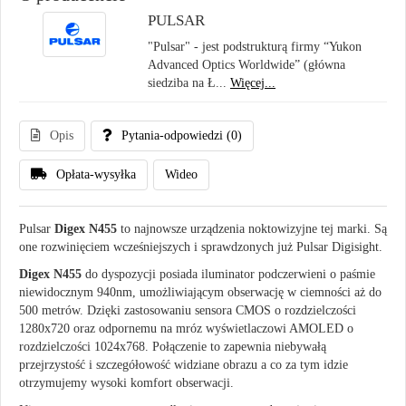
PULSAR
"Pulsar" - jest podstrukturą firmy “Yukon
Advanced Optics Worldwide” (główna
siedziba na Ł...
Więcej...
Opis
Pytania-odpowiedzi
(0)
Opłata-wysyłka
Wideo
Pulsar
Digex N455
to najnowsze urządzenia noktowizyjne tej marki. Są
one rozwinięciem wcześniejszych i sprawdzonych już Pulsar Digisight.
Digex N455
do dyspozycji posiada iluminator podczerwieni o paśmie
niewidocznym 940nm, umożliwiającym obserwację w ciemności aż do
500 metrów. Dzięki zastosowaniu sensora CMOS o rozdzielczości
1280x720 oraz odpornemu na mróz wyświetlaczowi AMOLED o
rozdzielczości 1024x768. Połączenie to zapewnia niebywałą
przejrzystość i szczegółowość widziane obrazu a co za tym idzie
otrzymujemy wysoki komfort obserwacji.