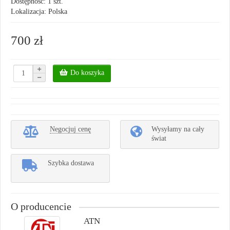
Dostępność: 1 szt.
Lokalizacja: Polska
700 zł
Do koszyka
Negocjuj cenę
Wysyłamy na cały
świat
Szybka dostawa
O producencie
ATN