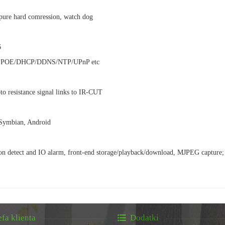
pure hard comression, watch dog
6
P/PPPOE/DHCP/DDNS/NTP/UPnP etc
oto resistance signal links to IR-CUT
 Symbian, Android
on detect and IO alarm, front-end storage/playback/download, MJPEG capture;
efa klienta
Dodatki