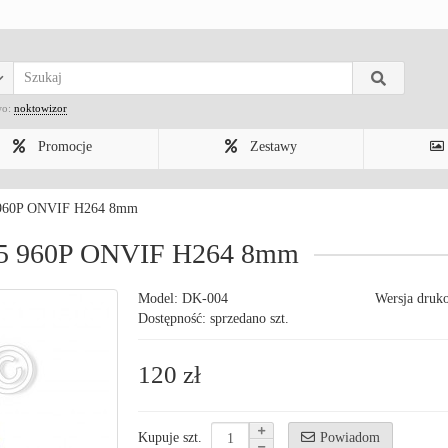
wo:
noktowizor
Promocje
Zestawy
 960P ONVIF H264 8mm
65 960P ONVIF H264 8mm
Model:
DK-004
Wersja druk
Dostępność: sprzedano szt.
120 zł
Powiadom
Kupuje szt.