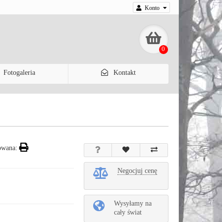
Konto
0
Fotogaleria
Kontakt
owana:
Negocjuj cenę
Wysyłamy na
cały świat