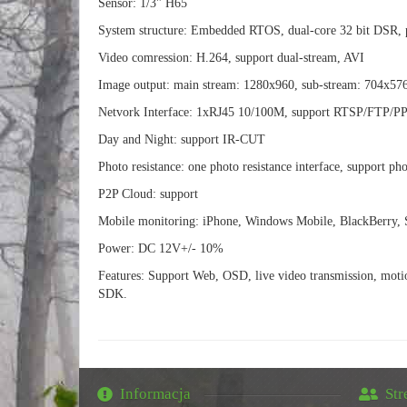
Sensor: 1/3" H65
System structure: Embedded RTOS, dual-core 32 bit DSR, 
Video comression: H.264, support dual-stream, AVI
Image output: main stream: 1280x960, sub-stream: 704x57
Netvork Interface: 1xRJ45 10/100M, support RTSP/FT
Day and Night: support IR-CUT
Photo resistance: one photo resistance interface, support ph
P2P Cloud: support
Mobile monitoring: iPhone, Windows Mobile, BlackBerry,
Power: DC 12V+/- 10%
Features: Support Web, OSD, live video transmission, moti
SDK.
Informacja
Str