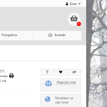
Konto
0
Fotogaleria
Kontakt
271
owana:
1 rok
Negocjuj cenę
Wysyłamy na
cały świat