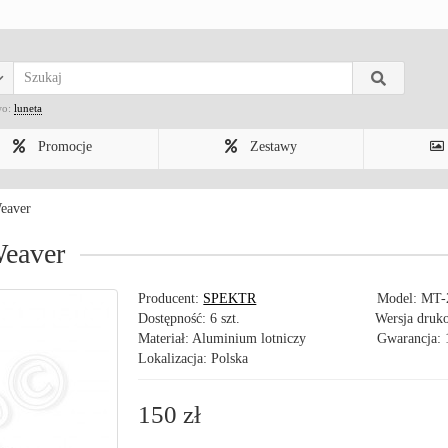
wo:
luneta
Promocje
Zestawy
eaver
Weaver
Producent:
SPEKTR
Model:
MT-
Dostępność: 6 szt.
Wersja druk
Materiał: Aluminium lotniczy
Gwarancja: 
Lokalizacja: Polska
150 zł