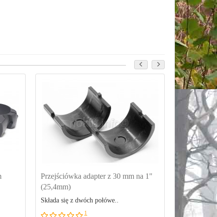
m
Przejściówka adapter z 30 mm na 1"
Montaż do l
(25,4mm)
Składa się z dwóch połówe..
W komplecie 
1