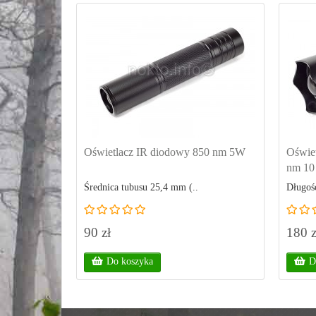
Oświetlacz IR diodowy 850 nm 5W
Oświet
nm 1
Średnica tubusu 25,4 mm (..
Długość
90 zł
180 z
Do koszyka
D