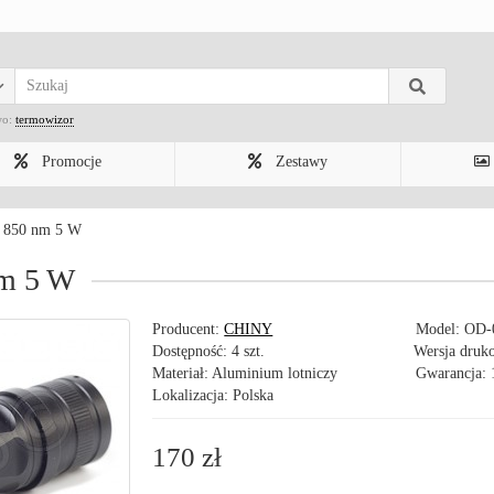
wo:
termowizor
Promocje
Zestawy
y 850 nm 5 W
nm 5 W
Producent:
CHINY
Model:
OD-
Dostępność: 4 szt.
Wersja druk
Materiał: Aluminium lotniczy
Gwarancja: 
Lokalizacja: Polska
170 zł