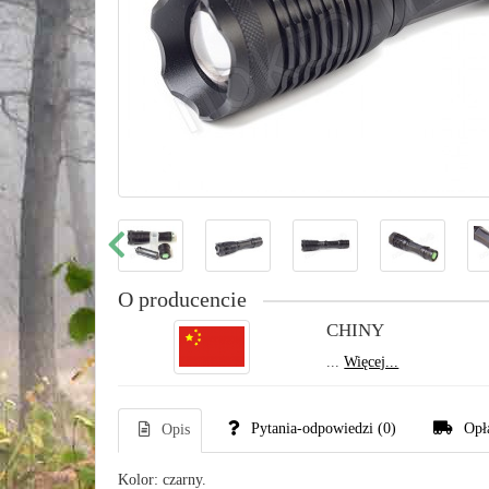
O producencie
CHINY
...
Więcej...
Pytania-odpowiedzi
(0)
Opł
Opis
Kolor: czarny.