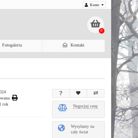
Konto
0
Fotogaleria
Kontakt
024
owana:
1 rok
Negocjuj cenę
Wysyłamy na
cały świat