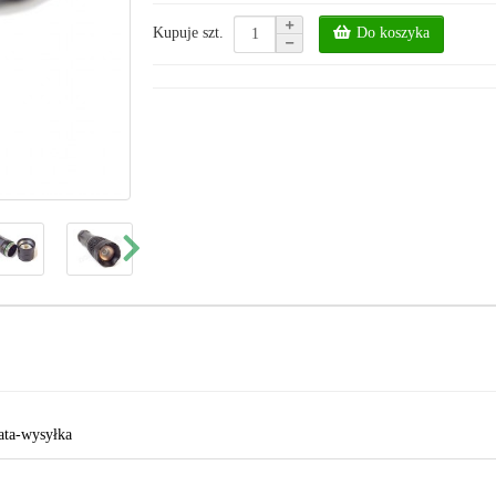
Do koszyka
Kupuje szt.
ata-wysyłka