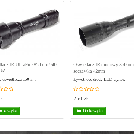
lacz IR UltraFire 850 nm 940
Oświetlacz IR diodowy 850 n
0 W
soczewka 42mm
 oświetlacza 150 m..
Żywotność diody LED wynos..
ł
250 zł
o koszyka
Do koszyka