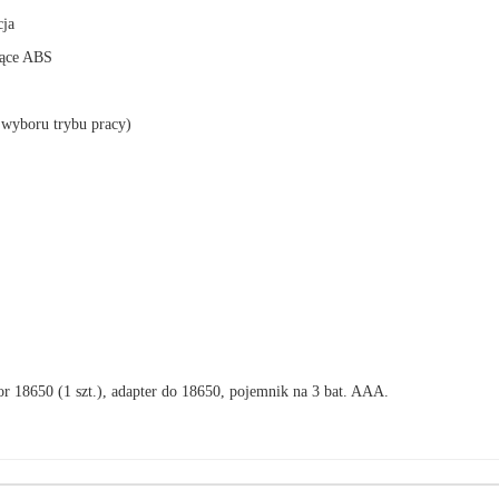
cja
ające ABS
i wyboru trybu pracy)
r 18650 (1 szt.), adapter do 18650, pojemnik na 3 bat. AAA.