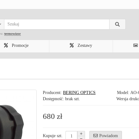
wo:
termowizor
Promocje
Zestawy
Producent:
BERING OPTICS
Model:
AO-
Dostępność: brak szt.
Wersja druk
680 zł
Powiadom
Kupuje szt.