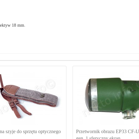
iektyw 18 mm.
na szyje do sprzętu optycznego
Przetwornik obrazu EP33 CF-
gen. 1 sferyczny ekran