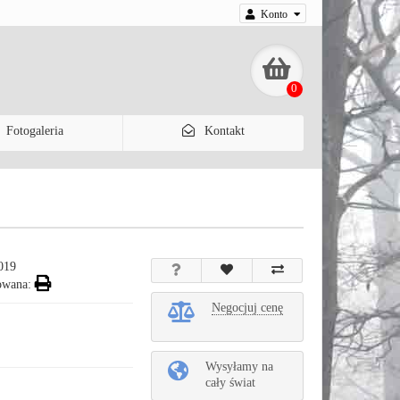
Konto
0
Fotogaleria
Kontakt
019
owana:
Negocjuj cenę
Wysyłamy na
cały świat