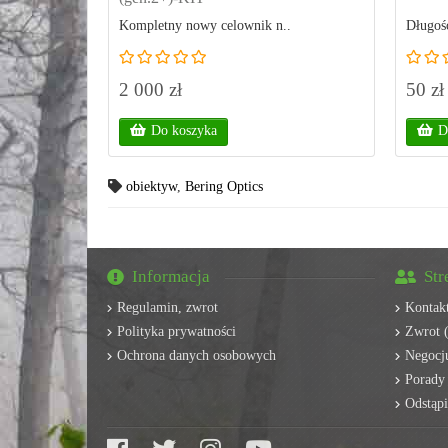
Kompletny nowy celownik n..
Długość
2 000 zł
50 zł
Do koszyka
D
obiektyw
,
Bering Optics
Informacja
Str
Regulamin, zwrot
Kontak
Polityka prywatności
Zwrot (
Ochrona danych osobowych
Negocju
Porady
Odstąp