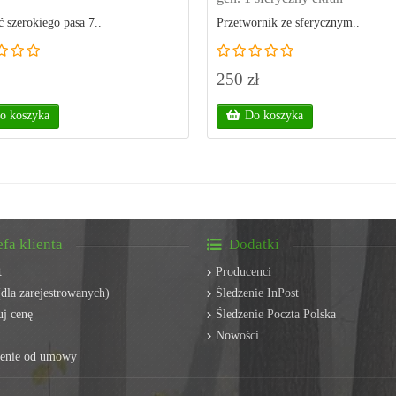
 szerokiego pasa 7..
Przetwornik ze sferycznym..
250 zł
o koszyka
Do koszyka
efa klienta
Dodatki
t
Producenci
dla zarejestrowanych)
Śledzenie InPost
j cenę
Śledzenie Poczta Polska
Nowości
ienie od umowy