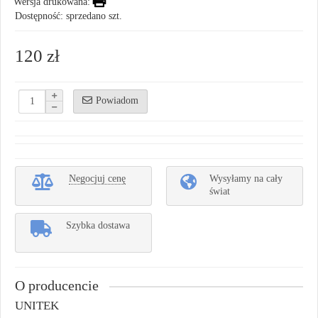
Wersja drukowana:
Dostępność: sprzedano szt.
120 zł
Powiadom
Negocjuj cenę
Wysyłamy na cały
świat
Szybka dostawa
O producencie
UNITEK