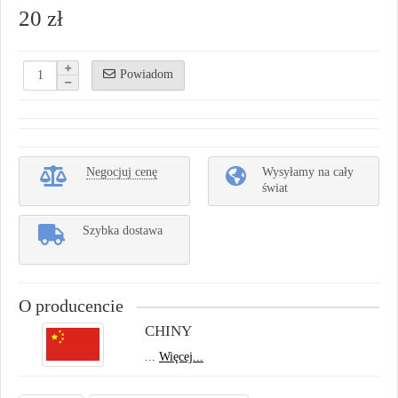
20 zł
Powiadom
Negocjuj cenę
Wysyłamy na cały
świat
Szybka dostawa
O producencie
CHINY
...
Więcej...