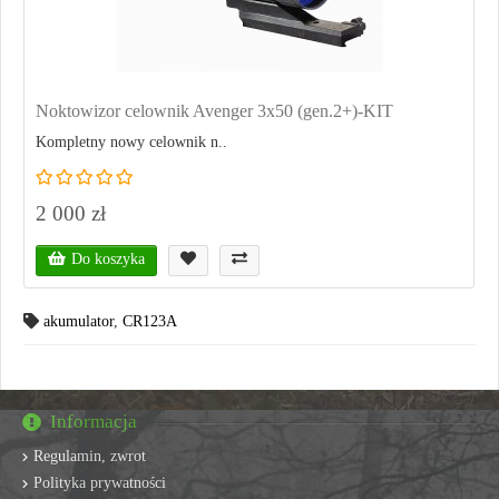
Noktowizor celownik Avenger 3x50 (gen.2+)-KIT
Kompletny nowy celownik n..
2 000 zł
Do koszyka
akumulator
,
CR123A
Informacja
Regulamin, zwrot
Polityka prywatności