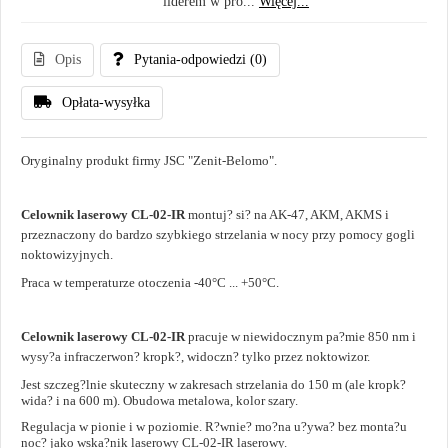
liderem w pro...
Więcej...
Opis
Pytania-odpowiedzi
(0)
Opłata-wysyłka
Oryginalny produkt firmy JSC "Zenit-Belomo".
Celownik laserowy CL-02-IR
montuj? si? na AK-47, AKM, AKMS i
przeznaczony do bardzo szybkiego strzelania w nocy przy pomocy gogli
noktowizyjnych.
Praca w temperaturze otoczenia -40°C ... +50°C.
Celownik laserowy CL-02-IR
pracuje w niewidocznym pa?mie 850 nm i
wysy?a infraczerwon? kropk?, widoczn? tylko przez noktowizor.
Jest szczeg?lnie skuteczny w zakresach strzelania do 150 m (ale kropk?
wida? i na 600 m). Obudowa metalowa, kolor szary.
Regulacja w pionie i w poziomie. R?wnie? mo?na u?ywa? bez monta?u
noc? jako wska?nik laserowy CL-02-IR laserowy.