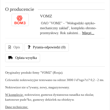
O producencie
VOMZ
OAO "VOMZ" - "Wołogodzki optyko-
mechaniczny zakład", kompleks obrono-
przemysłowy. Rok założeni...
Więcej...
Opis
Pytania-odpowiedzi
(0)
Opłata-wysyłka
Oryginalny produkt firmy "VOMZ" (Rosja).
Celowniki noktowizyjne testowano na odrzut 3000 J d?ugo?ci? 0,2 - 2 ms.
Noktowizor nie u?ywany, nowy, magazynowany.
W komplecie:
noktowizor, gumowa dystansowa nasadka na okular,
kartonowe pude?ko, gumowy dekielek na obiektyw.
Dane techniczne: