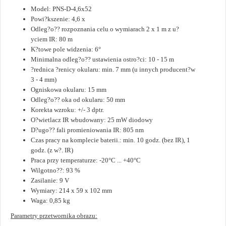
Model: PNS-D-4,6x52
Powi?kszenie: 4,6 x
Odleg?o?? rozpoznania celu o wymiarach 2 x 1 m z u?
yciem IR: 80 m
K?towe pole widzenia: 6°
Minimalna odleg?o?? ustawienia ostro?ci: 10 - 15 m
?rednica ?renicy okularu: min. 7 mm (u innych producent?w
3 - 4 mm)
Ogniskowa okularu: 15 mm
Odleg?o?? oka od okularu: 50 mm
Korekta wzroku: +/- 3 dptr.
O?wietlacz IR wbudowany: 25 mW diodowy
D?ugo?? fali promieniowania IR: 805 nm
Czas pracy na komplecie baterii.: min. 10 godz. (bez IR), 1
godz. (z w?. IR)
Praca przy temperaturze: -20°C ... +40°C
Wilgotno??: 93 %
Zasilanie: 9 V
Wymiary: 214 x 59 x 102 mm
Waga: 0,85 kg
Parametry przetwornika obrazu: