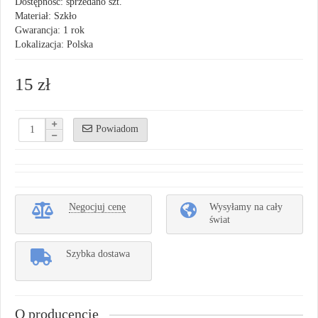
Dostępność: sprzedano szt.
Materiał: Szkło
Gwarancja: 1 rok
Lokalizacja: Polska
15 zł
Powiadom
Negocjuj cenę
Wysyłamy na cały
świat
Szybka dostawa
O producencie