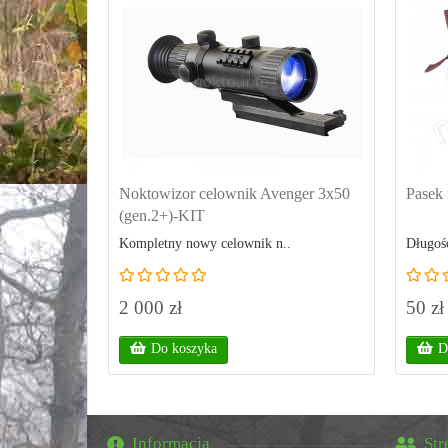
Noktowizor celownik Avenger 3x50
Pasek 
(gen.2+)-KIT
Kompletny nowy celownik n..
Długość
2 000 zł
50 zł
Do koszyka
D
Informacja
Str