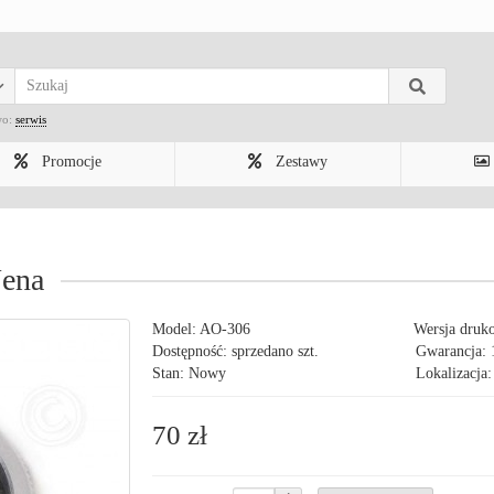
wo:
serwis
Promocje
Zestawy
Jena
Model:
AO-306
Wersja druk
Dostępność: sprzedano szt.
Gwarancja: 
Stan: Nowy
Lokalizacja:
70 zł