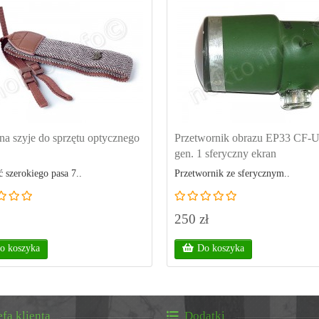
na szyje do sprzętu optycznego
Przetwornik obrazu EP33 CF-
gen. 1 sferyczny ekran
 szerokiego pasa 7..
Przetwornik ze sferycznym..
250 zł
o koszyka
Do koszyka
efa klienta
Dodatki