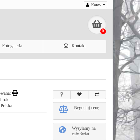
Konto
0
Fotogaleria
Kontakt
owana:
1 rok
 Polska
Negocjuj cenę
Wysyłamy na
cały świat