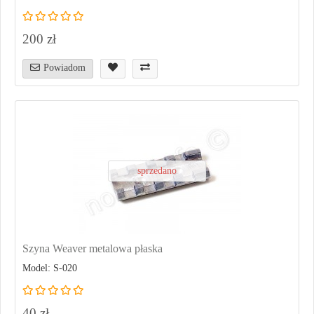
200 zł
Powiadom
sprzedano
Szyna Weaver metalowa płaska
Model: S-020
40 zł