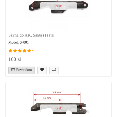
brak
Szyna do AK, Sajga (1) stal
Model: S-001
6
160 zł
Powiadom
brak