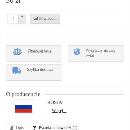
50 zł
Powiadom
Negocjuj cenę
Wysyłamy na cały
świat
Szybka dostawa
O producencie
ROSJA
...
Więcej...
Opis
Pytania-odpowiedzi
(1)