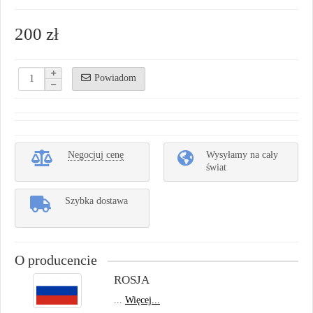
200 zł
Powiadom
Negocjuj cenę
Wysyłamy na cały
świat
Szybka dostawa
O producencie
ROSJA
...
Więcej...