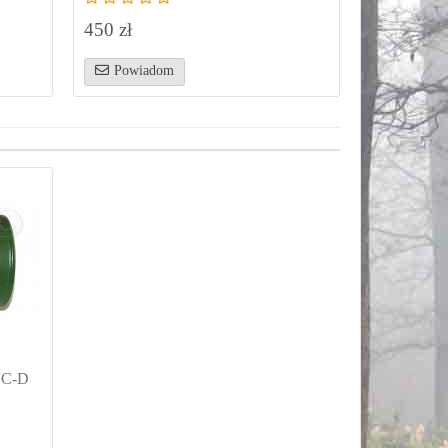
450 zł
Powiadom
UC-D