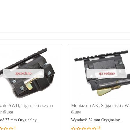
sprzedano
sprzedano
 do SWD, Tigr niski / szyna
Montaż do AK, Sajga niski / W
r długa
długa
ść 37 mm.Oryginalny..
Wysokość 52 mm.Oryginalny..
4
19