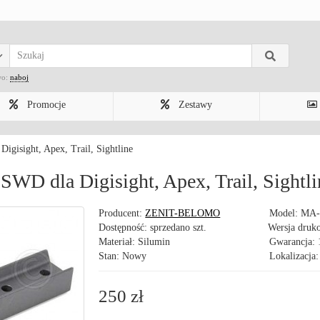
wo:
naboj
Promocje
Zestawy
gisight, Apex, Trail, Sightline
WD dla Digisight, Apex, Trail, Sightli
Producent:
ZENIT-BELOMO
Model:
MA-
Dostępność: sprzedano szt.
Wersja druk
Materiał: Silumin
Gwarancja: 
Stan: Nowy
Lokalizacja:
250 zł