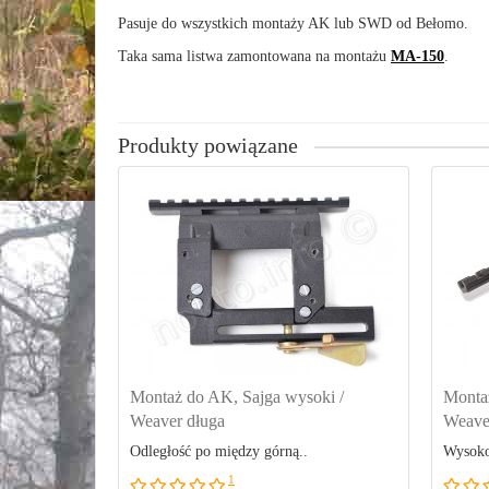
Pasuje do wszystkich montaży AK lub SWD od Bełomo.
Taka sama listwa zamontowana na montażu
MA-150
.
Produkty powiązane
Montaż do AK, Sajga wysoki /
Montaż
Weaver długa
Weave
Odległość po między górną..
Wysoko
1