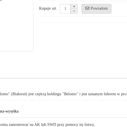
Powiadom
Kupuje szt.
omo" (Białoruś) jest częścią holdingu "Belomo" i jest uznanym liderem w pro
ata-wysyłka
e można zamontować na AK lub SWD przy pomocy tej listwy,