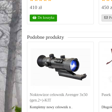
410 zł
450 z
Do koszyka
P
Podobne produkty
Noktowizor celownik Avenger 3x50
Pasek 
(gen.2+)-KIT
Kompletny nowy celownik n..
Długość