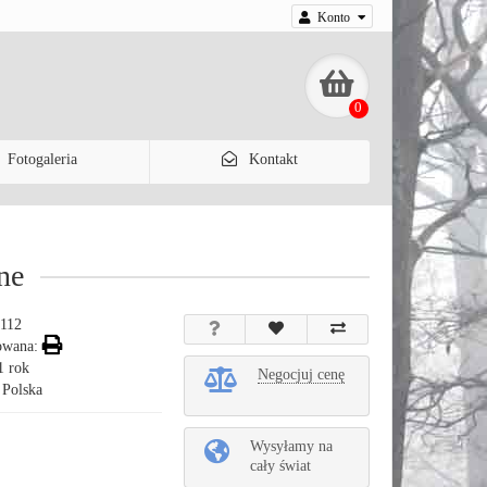
Konto
0
Fotogaleria
Kontakt
ne
112
owana:
1 rok
Negocjuj cenę
 Polska
Wysyłamy na
cały świat