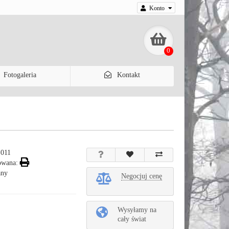
Konto
0
Fotogaleria
Kontakt
-011
owana:
any
Negocjuj cenę
Wysyłamy na
cały świat