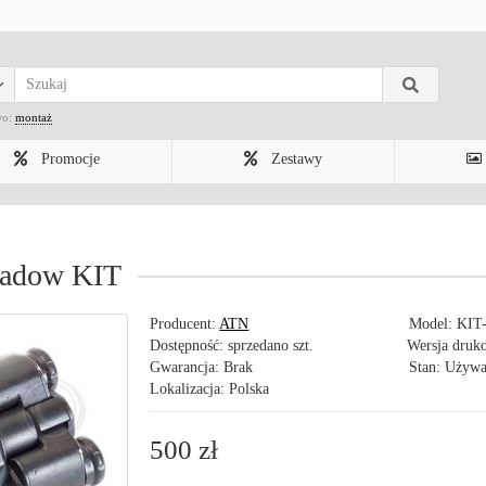
wo:
montaż
Promocje
Zestawy
hadow KIT
Producent:
ATN
Model:
KIT
Dostępność: sprzedano szt.
Wersja druk
Gwarancja: Brak
Stan: Używ
Lokalizacja: Polska
500 zł