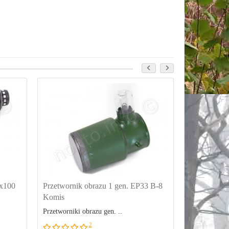
4x100
Przetwornik obrazu 1 gen. EP33 B-8
Nasadka no
Komis
obiektyw + 
Przetworniki obrazu gen. ..
Wystawiono c
2