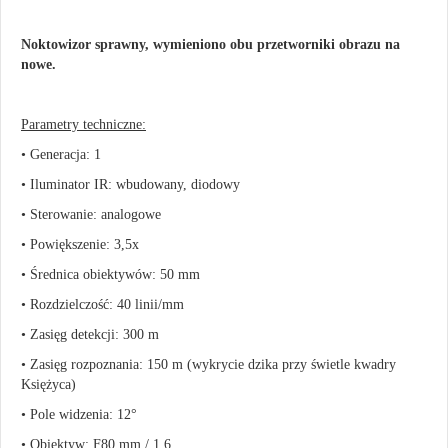
Noktowizor sprawny, wymieniono obu przetworniki obrazu na
nowe.
Parametry techniczne:
• Generacja: 1
• Iluminator IR:
wbudowany, diodowy
• Sterowanie:
analogowe
• Powiększenie:
3,5x
• Średnica obiektywów:
50 mm
• Rozdzielczość:
40 linii/mm
• Zasięg detekcji:
300 m
• Zasięg rozpoznania:
150 m (wykrycie dzika przy świetle kwadry
Księżyca)
• Pole widzenia:
12°
• Obiektyw: F80 mm / 1,6