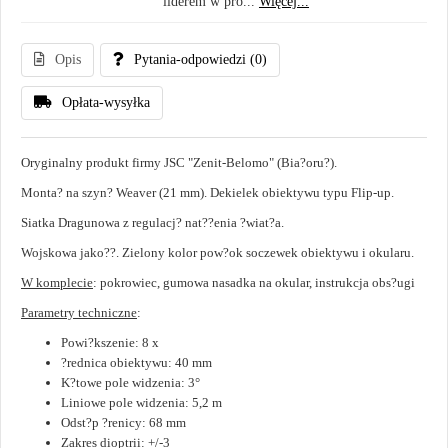
liderem w pro...
Więcej...
Opis
Pytania-odpowiedzi
(0)
Opłata-wysyłka
Oryginalny produkt firmy JSC "Zenit-Belomo" (Bia?oru?).
Monta? na szyn? Weaver (21 mm). Dekielek obiektywu typu Flip-up.
Siatka Dragunowa z regulacj? nat??enia ?wiat?a.
Wojskowa jako??. Zielony kolor pow?ok soczewek obiektywu i okularu.
W komplecie
: pokrowiec, gumowa nasadka na okular, instrukcja obs?ugi
Parametry techniczne
:
Powi?kszenie: 8 x
?rednica obiektywu: 40 mm
K?towe pole widzenia: 3°
Liniowe pole widzenia: 5,2 m
Odst?p ?renicy: 68 mm
Zakres dioptrii: +/-3