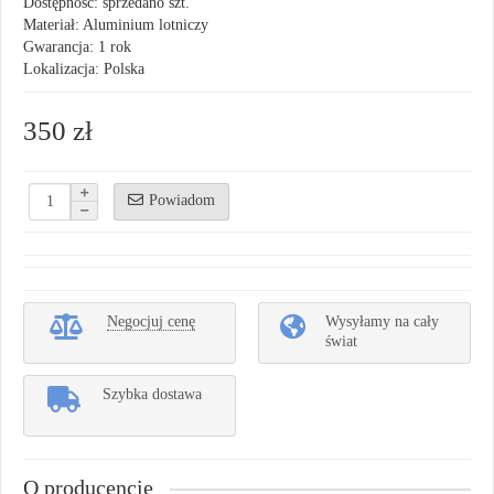
Dostępność: sprzedano szt.
Materiał: Aluminium lotniczy
Gwarancja: 1 rok
Lokalizacja: Polska
350 zł
Powiadom
Negocjuj cenę
Wysyłamy na cały
świat
Szybka dostawa
O producencie