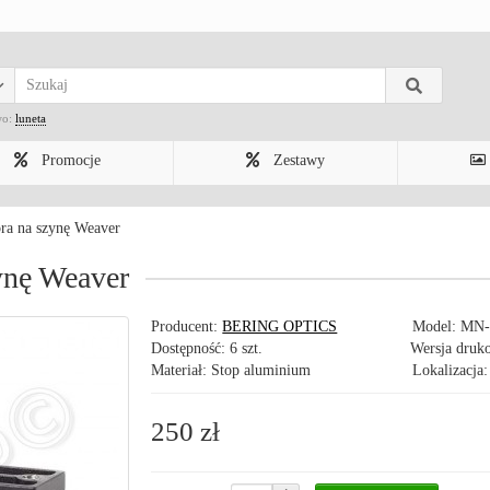
wo:
luneta
Promocje
Zestawy
ra na szynę Weaver
ynę Weaver
Producent:
BERING OPTICS
Model:
MN-
Dostępność: 6 szt.
Wersja druk
Materiał: Stop aluminium
Lokalizacja:
250 zł