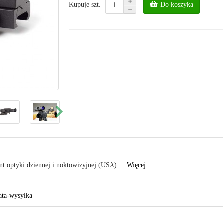
Do koszyka
Kupuje szt.
nt optyki dziennej i noktowizyjnej (USA)....
Więcej...
ata-wysyłka