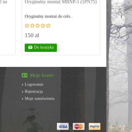
2 na
Oryginalny montaż MBNP-1 (1PN75)
Listwa mon
490
Oryginalny montaż do celo..
..
150 zł
450 zł
Do koszyka
Do kos
Moje konto
Logowanie
Rejestracja
Moje zamówienia