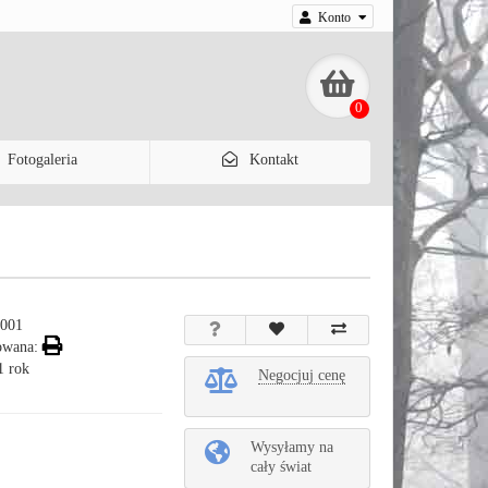
Konto
0
Fotogaleria
Kontakt
001
owana:
1 rok
Negocjuj cenę
Wysyłamy na
cały świat