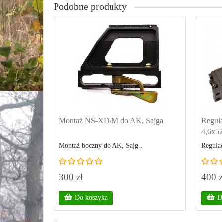
Podobne produkty
Montaż NS-XD/M do AK, Sajga
Regul
4,6x52
Montaż boczny do AK, Sajg..
Regulac
300 zł
400 z
Do koszyka
D