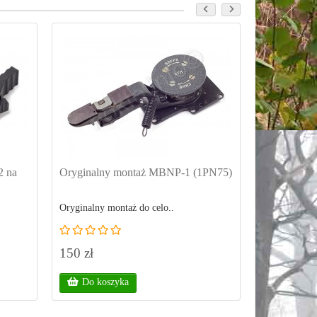
2 na
Oryginalny montaż MBNP-1 (1PN75)
Listwa mon
490
Oryginalny montaż do celo..
..
150 zł
450 zł
Do koszyka
Do kos