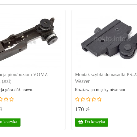
acja pion/poziom VOMZ
Montaż szybki do nasadki PS-2
 (stal)
Weaver
ja góra-dół-prawo-..
Rozstaw po między otworam..
ł
170 zł
o koszyka
Do koszyka