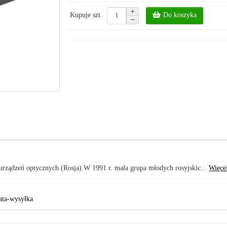
Do koszyka
Kupuje szt.
rządzeń optycznych (Rosja).W 1991 r. mała grupa młodych rosyjskic...
Więcej
ata-wysyłka