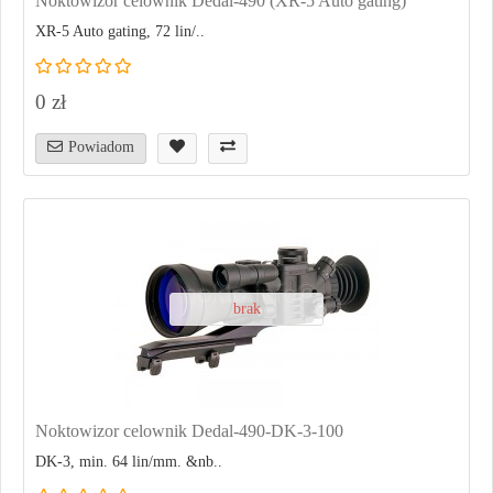
Noktowizor celownik Dedal-490 (XR-5 Auto gating)
XR-5 Auto gating, 72 lin/..
0 zł
Powiadom
brak
Noktowizor celownik Dedal-490-DK-3-100
DK-3, min. 64 lin/mm. &nb..