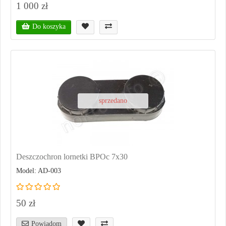
1 000 zł
Do koszyka
sprzedano
Deszczochron lornetki BPOc 7x30
Model: AD-003
50 zł
Powiadom