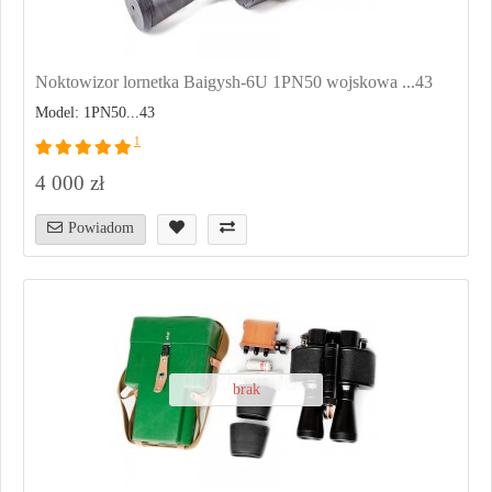
Noktowizor lornetka Baigysh-6U 1PN50 wojskowa ...43
Model: 1PN50...43
1
4 000 zł
Powiadom
brak