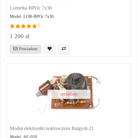
Lornetka BPOc 7x30
Model: LOR-BPOc 7x30
2
1 200 zł
Powiadom
sprzedano
Moduł elektroniki noktowizora Baigysh-21
Model: AE-018