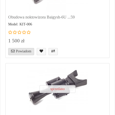
Obudowa noktowizora Baigysh-6U ...59
Model: KIT-006
1 500 zł
Powiadom
sprzedano