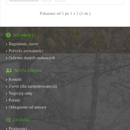
Pokazano od 1 po 1 z 1 (1 str.)
Informacja
Regulamin, zwrot
Polityka prywatności
Ochrona danych osobowych
Strefa klienta
Kontakt
Zwrot (dla zarejestrowanych)
Negocjuj cenę
Porady
Odstąpienie od umowy
Dodatki
Producenci