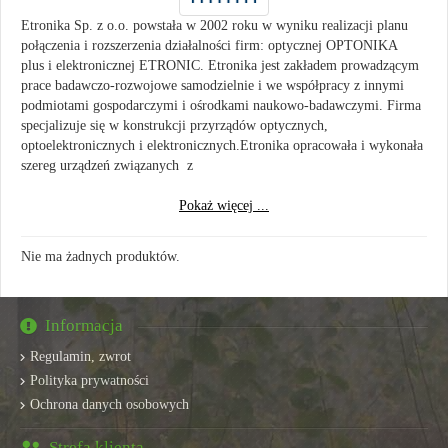
Etronika
Sp.
z
o.o. powstała
w
2002
roku
w
wyniku
realizacji
planu
połączenia
i
rozszerzenia
działalności
firm:
optycznej OPTONIKA
plus i
elektronicznej ETRONIC. Etronika jest
zakładem
prowadzącym
prace
badawczo-rozwojowe
samodzielnie
i
we
współpracy
z
innymi
podmiotami
gospodarczymi
i
ośrodkami
naukowo-badawczymi.
Firma
specjalizuje
się
w
konstrukcji
przyrządów
optycznych,
optoelektronicznych
i
elektronicznych.Etronika opracowała
i
wykonała
szereg
urządzeń
związanych
z
Pokaż więcej ...
Nie ma żadnych produktów.
Informacja
Regulamin, zwrot
Polityka prywatności
Ochrona danych osobowych
Strefa klienta