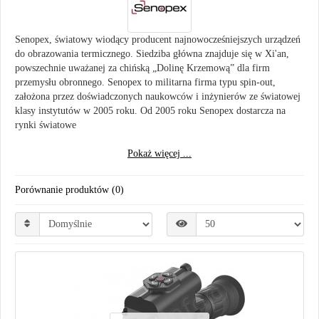
Senopex,
światowy
wiodący
producent
najnowocześniejszych
urządzeń
do
obrazowania
termicznego. Siedziba
główna
znajduje
się
w
Xi'an,
powszechnie
uważanej
za
chińską
„Dolinę
Krzemową”
dla
firm
przemysłu
obronnego.
Senopex
to
militarna
firma
typu
spin-out,
założona
przez
doświadczonych
naukowców
i
inżynierów
ze
światowej
klasy
instytutów
w
2005
roku. Od
2005
roku
Senopex
dostarcza
na
rynki
światowe
Pokaż więcej ...
Porównanie produktów (0)