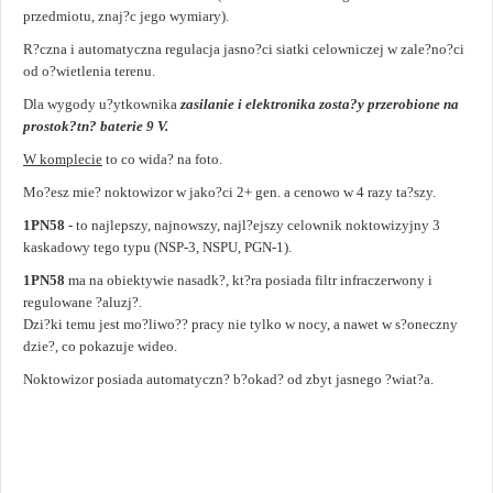
przedmiotu, znaj?c jego wymiary).
R?czna i automatyczna regulacja jasno?ci siatki celowniczej w zale?no?ci
od o?wietlenia terenu.
Dla wygody u?ytkownika
zasilanie i elektronika zosta?y przerobione na
prostok?tn? baterie 9 V.
W komplecie
to co wida? na foto.
Mo?esz mie? noktowizor w jako?ci 2+ gen. a cenowo w 4 razy ta?szy.
1PN58
- to najlepszy, najnowszy, najl?ejszy celownik noktowizyjny 3
kaskadowy tego typu (NSP-3, NSPU, PGN-1).
1PN58
ma na obiektywie nasadk?, kt?ra posiada filtr infraczerwony i
regulowane ?aluzj?.
Dzi?ki temu jest mo?liwo?? pracy nie tylko w nocy, a nawet w s?oneczny
dzie?, co pokazuje wideo.
Noktowizor posiada automatyczn? b?okad? od zbyt jasnego ?wiat?a.