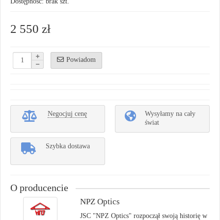
Dostępność: brak szt.
2 550 zł
Powiadom
Negocjuj cenę
Wysyłamy na cały
świat
Szybka dostawa
O producencie
NPZ Optics
JSC "NPZ Optics" rozpoczął swoją historię w