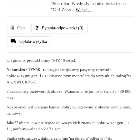
1905 roku. Wtedy słynna niemiecka firma
"Carl Zeiss...
Więcej...
Opis
Pytania-odpowiedzi
(0)
Opłata-wysyłka
Oryginalny produkt firmy "NPZ" (Rosja).
Noktowizor 1PN58
- to rosyjski wojskowy pasywny celownik
noktowizyjny gen. 1+ z uniwersalnym monta?em do wszystkich rodzaj?w
AK, SWD, RPG-7.
3 kaskadowy przetwornik obrazu. Wzmocnienie jasno?ci ?wiat?a - 30 000
razy.
Noktowizor jest w stanie bardzo dobrym, przetwornik obrazu wymieniony
na nowy.
Jako?? obrazu o wiele lepsza od wszystkich znanych noktowizor gen. 1 /
1+, por?wnywalna do 2 / 2+ gen.
Siatka celownicza z dalmierzem (mo?na okre?li? odleg?o?? do