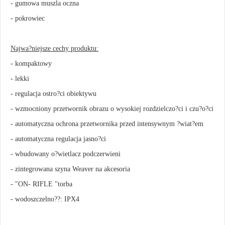
- gumowa muszla oczna
- pokrowiec
Najwa?niejsze cechy produktu:
- kompaktowy
- lekki
- regulacja ostro?ci obiektywu
- wzmocniony przetwornik obrazu o wysokiej rozdzielczo?ci i czu?o?ci
- automatyczna ochrona przetwornika przed intensywnym ?wiat?em
- automatyczna regulacja jasno?ci
- wbudowany o?wietlacz podczerwieni
- zintegrowana szyna Weaver na akcesoria
- "ON- RIFLE "torba
- wodoszczelno??: IPX4