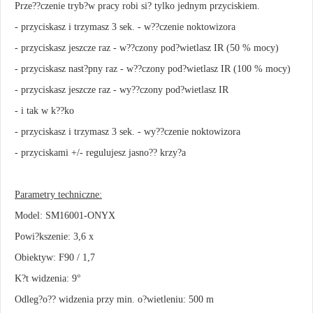
Prze??czenie tryb?w pracy robi si? tylko jednym przyciskiem.
- przyciskasz i trzymasz 3 sek. - w??czenie noktowizora
- przyciskasz jeszcze raz - w??czony pod?wietlasz IR (50 % mocy)
- przyciskasz nast?pny raz - w??czony pod?wietlasz IR (100 % mocy)
- przyciskasz jeszcze raz - wy??czony pod?wietlasz IR
- i tak w k??ko
- przyciskasz i trzymasz 3 sek. - wy??czenie noktowizora
- przyciskami +/- regulujesz jasno?? krzy?a
Parametry techniczne:
Model: SM16001-ONYX
Powi?kszenie: 3,6 x
Obiektyw: F90 / 1,7
K?t widzenia: 9°
Odleg?o?? widzenia przy min. o?wietleniu: 500 m