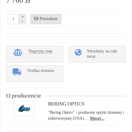
7 700 zł
Powiadom
Negocjuj cenę
Wysyłamy na cały
świat
Szybka dostawa
O producencie
BERING OPTICS
"Bering Optics" - producent optyki dziennej i
noktowizyjnej (USA)....
Więcej...