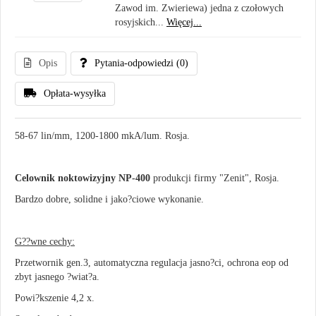
Zawod im. Zwieriewa) jedna z czołowych
rosyjskich...
Więcej...
Opis
Pytania-odpowiedzi
(0)
Opłata-wysyłka
58-67 lin/mm, 1200-1800 mkA/lum. Rosja.
Celownik noktowizyjny NP-400
produkcji firmy "Zenit", Rosja.
Bardzo dobre, solidne i jako?ciowe wykonanie.
G??wne cechy:
Przetwornik gen.3, automatyczna regulacja jasno?ci, ochrona eop od
zbyt jasnego ?wiat?a.
Powi?kszenie 4,2 x.