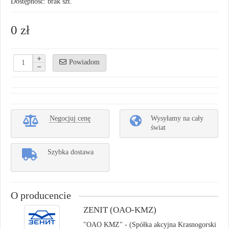
Dostępność: brak szt.
0 zł
Powiadom
Negocjuj cenę
Wysyłamy na cały
świat
Szybka dostawa
O producencie
ZENIT (OAO-KMZ)
"OAO KMZ" - (Spółka akcyjna Krasnogorski