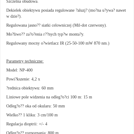
Szczelna obudowa.
Dekielek obiektywu posiada regulowane ?aluzj? (mo?na u?ywa? nawet
w dzie?).
Regulowana jasno?? siatki celowniczej (Mil-dot czerwony).
Mo?liwo?? za?o?enia r??nych typ?w monta?y.
Regulowany mocny o?wietlacz IR (25-50-100 mW 870 nm.)
Parametry techniczne:
Model: NP-400
Powi?kszenie: 4,2 x
?rednica obiektywu: 60 mm
Liniowe pole widzenia na odleg?o?ci 100 m: 15 m
Odleg?o?? oka od okularu: 50 mm
Wielko?? 1 kliku: 3 cm/100 m
Regulacja dioptrii: +/- 4
Odleg?o?? rozpoznania: 800 m