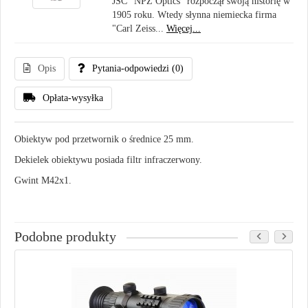
JSC "NPZ Optics" rozpoczął swoją historię w
1905 roku. Wtedy słynna niemiecka firma
"Carl Zeiss...
Więcej...
Opis
Pytania-odpowiedzi
(0)
Opłata-wysyłka
Obiektyw pod przetwornik o średnice 25 mm.
Dekielek obiektywu posiada filtr infraczerwony.
Gwint M42x1.
Podobne produkty