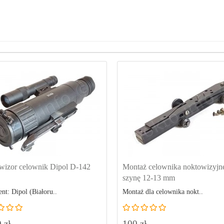
wizor celownik Dipol D-142
Montaż celownika noktowizyjn
szynę 12-13 mm
nt: Dipol (Białoru..
Montaż dla celownika nokt..
 zł
100 zł