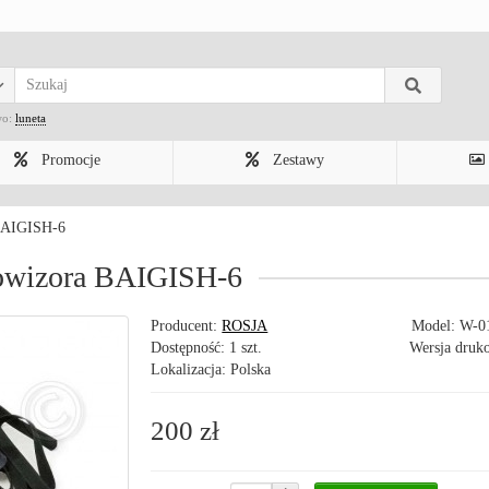
wo:
luneta
Promocje
Zestawy
 BAIGISH-6
towizora BAIGISH-6
Producent:
ROSJA
Model:
W-0
Dostępność: 1 szt.
Wersja druk
Lokalizacja: Polska
200 zł