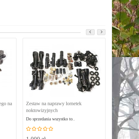
ego na
Zestaw na naprawy lornetek
Części zapa
noktowizyjnych
noktowizyjn
Do sprzedania wszystko to..
Do sprzedania
1 000 zł
100 zł