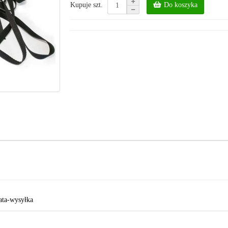
Do koszyka
Kupuje szt.
ata-wysyłka