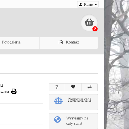
Konto
0
Fotogaleria
Kontakt
14
owana:
Negocjuj cenę
Wysyłamy na
cały świat