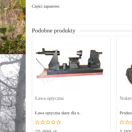
Części zapasowe.
Podobne produkty
Ława optyczna
Nokto
Ława optyczna słuzy dla u..
Produce
25 000 zł
1 000