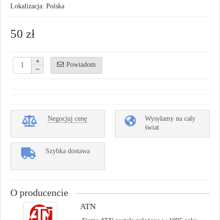
Lokalizacja: Polska
50 zł
Powiadom
Negocjuj cenę
Wysyłamy na cały
świat
Szybka dostawa
O producencie
ATN