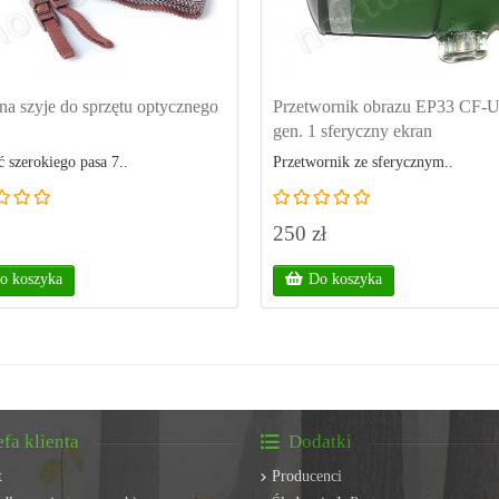
na szyje do sprzętu optycznego
Przetwornik obrazu EP33 CF-
gen. 1 sferyczny ekran
 szerokiego pasa 7..
Przetwornik ze sferycznym..
250 zł
o koszyka
Do koszyka
efa klienta
Dodatki
t
Producenci