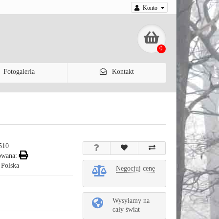
Konto
0
Fotogaleria
Kontakt
510
owana:
 Polska
Negocjuj cenę
Wysyłamy na
cały świat