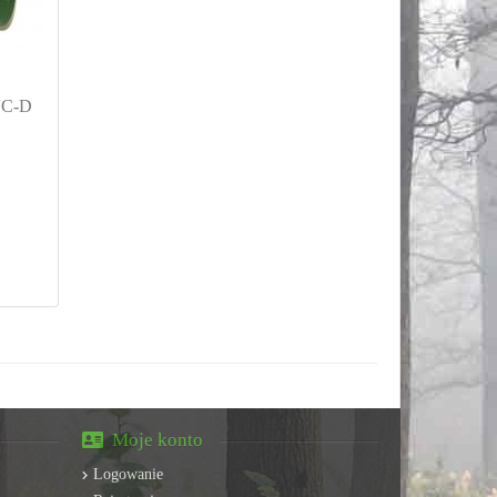
UC-D
Moje konto
Logowanie