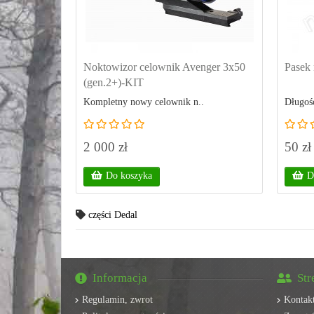
Noktowizor celownik Avenger 3x50
Pasek 
(gen.2+)-KIT
Kompletny nowy celownik n..
Długość
2 000 zł
50 zł
Do koszyka
D
części Dedal
Informacja
Str
Regulamin, zwrot
Kontak