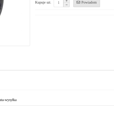
Powiadom
Kupuje szt.
ata-wysyłka