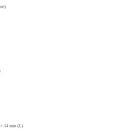
oc).
m
 + 14 mm (L)