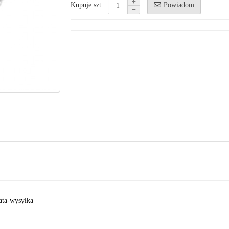
Powiadom
Kupuje szt.
ata-wysyłka