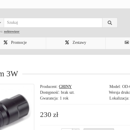
wo:
noktowizor
Promocje
Zestawy
nm 3W
Producent:
CHINY
Model:
OD-
Dostępność: brak szt.
Wersja druk
Gwarancja: 1 rok
Lokalizacja:
230 zł