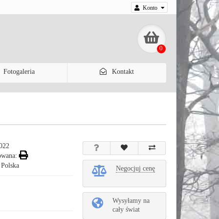
Konto
0
Fotogaleria
Kontakt
022
owana:
 Polska
Negocjuj cenę
Wysyłamy na
cały świat