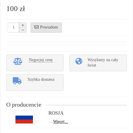
100 zł
Powiadom
Negocjuj cenę
Wysyłamy na cały
świat
Szybka dostawa
O producencie
ROSJA
...
Więcej...