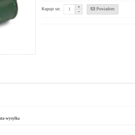
Powiadom
Kupuje szt.
ata-wysyłka