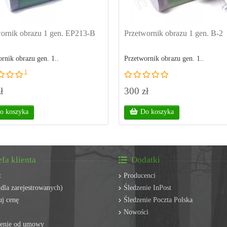
ornik obrazu 1 gen. EP213-B
Przetwornik obrazu 1 gen. B-2
rnik obrazu gen. 1..
Przetwornik obrazu gen. 1..
1
ł
300 zł
o koszyka
Do koszyka
efa klienta
Dodatki
t
Producenci
dla zarejestrowanych)
Śledzenie InPost
j cenę
Śledzenie Poczta Polska
Nowości
ienie od umowy