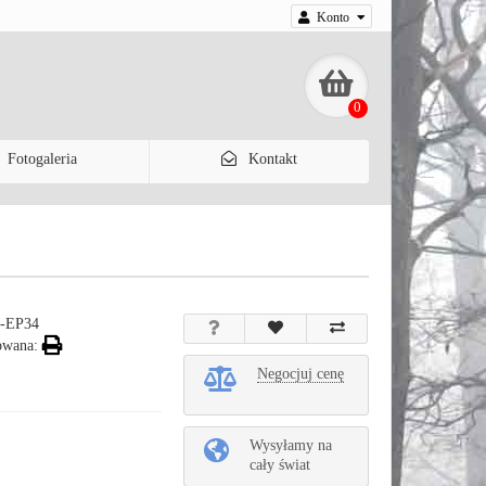
Konto
0
Fotogaleria
Kontakt
-EP34
owana:
Negocjuj cenę
Wysyłamy na
cały świat