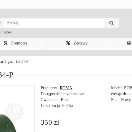
wo:
serwis
Promocje
Zestawy
zu 1 gen. EP34-P
34-P
Producent:
ROSJA
Model:
EOP
Dostępność: sprzedano szt.
Wersja druk
Gwarancja: Brak
Stan: Nowy
Lokalizacja: Polska
350 zł