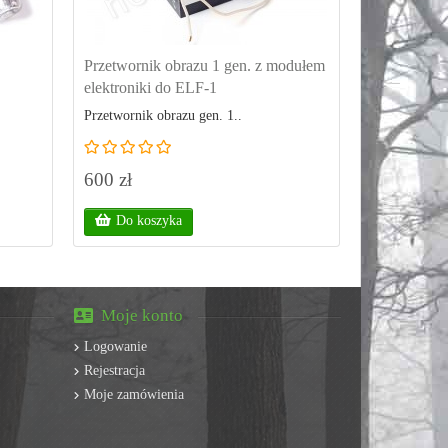
Przetwornik obrazu 1 gen. z modułem
Przetwornik
elektroniki do ELF-1
Komis
Przetwornik obrazu gen. 1..
Przetworniki 
600 zł
180 zł
Do koszyka
Do kos
Moje konto
Logowanie
Rejestracja
Moje zamówienia