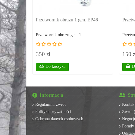
Przetwornik obrazu 1 gen. EP46
Przetw
Przetwornik obrazu gen. 1..
Przetwo
350 zł
150 z
Do koszyka
D
Informacja
Str
Regulamin, zwrot
Kontak
Polityka prywatności
Zwrot (
Ochrona danych osobowych
Negocju
Porady
Odstąp