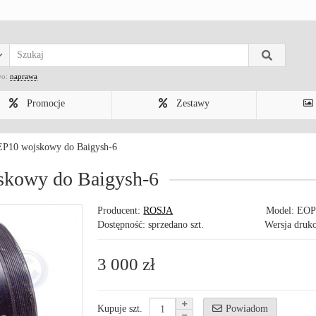
wo:
naprawa
Promocje
Zestawy
 EP10 wojskowy do Baigysh-6
skowy do Baigysh-6
Producent:
ROSJA
Model:
EOP
Dostępność: sprzedano szt.
Wersja druk
3 000 zł
Powiadom
Kupuje szt.