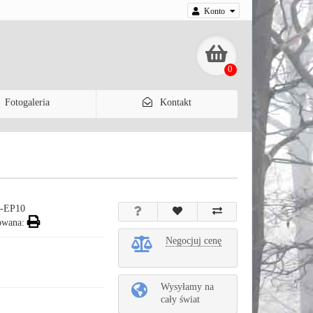
Konto
0
Fotogaleria
Kontakt
-EP10
owana:
Negocjuj cenę
Wysyłamy na
cały świat