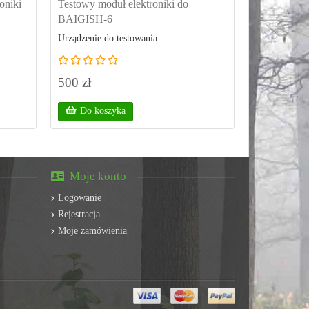
oniki
Testowy moduł elektroniki do
BAIGISH-6
Urządzenie do testowania ..
500 zł
Do koszyka
Moje konto
Logowanie
Rejestracja
Moje zamówienia