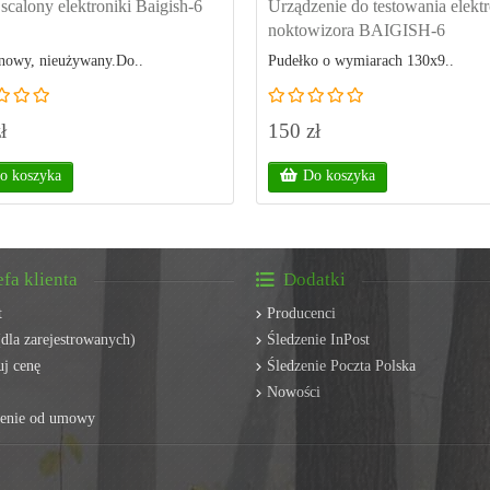
scalony elektroniki Baigish-6
Urządzenie do testowania elektr
noktowizora BAIGISH-6
nowy, nieużywany.Do..
Pudełko o wymiarach 130x9..
ł
150 zł
o koszyka
Do koszyka
efa klienta
Dodatki
t
Producenci
dla zarejestrowanych)
Śledzenie InPost
j cenę
Śledzenie Poczta Polska
Nowości
ienie od umowy