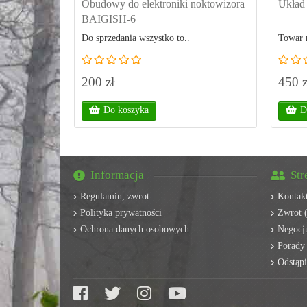
Obudowy do elektroniki noktowizora
Układ 
BAIGISH-6
Do sprzedania wszystko to..
Towar 
200 zł
450 z
Do koszyka
D
Informacja
Str
Regulamin, zwrot
Kontak
Polityka prywatności
Zwrot (
Ochrona danych osobowych
Negocju
Porady
Odstąp