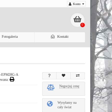
Konto
0
Fotogaleria
Kontakt
-EPM28G-A
owana:
Negocjuj cenę
Wysyłamy na
cały świat