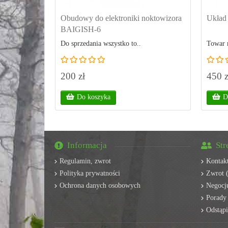
Obudowy do elektroniki noktowizora
Układ 
BAIGISH-6
Do sprzedania wszystko to..
Towar 
200 zł
450 z
Do koszyka
D
Informacja
Str
Regulamin, zwrot
Kontak
Polityka prywatności
Zwrot (
Ochrona danych osobowych
Negocju
Porady
Odstąp