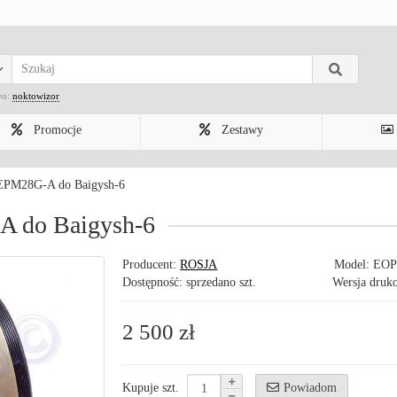
wo:
noktowizor
Promocje
Zestawy
 EPM28G-A do Baigysh-6
A do Baigysh-6
Producent:
ROSJA
Model:
EOP
Dostępność: sprzedano szt.
Wersja druk
2 500 zł
Powiadom
Kupuje szt.