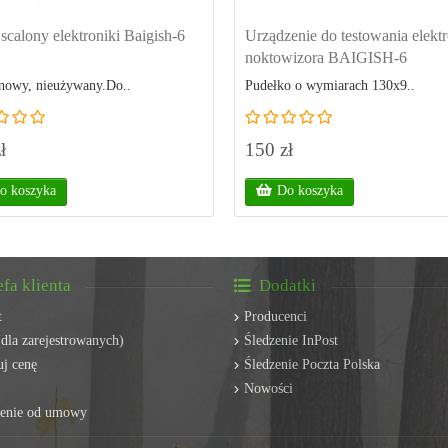
scalony elektroniki Baigish-6
Urządzenie do testowania elektr
noktowizora BAIGISH-6
nowy, nieużywany.Do..
Pudełko o wymiarach 130x9..
ł
150 zł
o koszyka
Do koszyka
efa klienta
Dodatki
t
Producenci
dla zarejestrowanych)
Śledzenie InPost
j cenę
Śledzenie Poczta Polska
Nowości
ienie od umowy