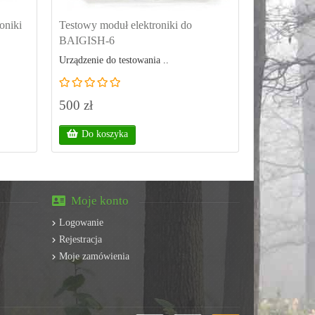
oniki
Testowy moduł elektroniki do
BAIGISH-6
Urządzenie do testowania ..
500 zł
Do koszyka
Moje konto
Logowanie
Rejestracja
Moje zamówienia