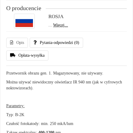
O producencie
ROSJA
...
Więcej...
Opis
Pytania-odpowiedzi
(0)
Opłata-wysyłka
Przetwornik obrazu gen. 1. Magazynowany, nie używany.
Można używać niewidoczny oświetlacz IR 940 nm (jak w cyfrowych
noktowizorach).
Parametry:
Typ: B-2K
Czułość fotokatody: min. 250 mkA/lum
Zakres spektralny:
400-1200
nm