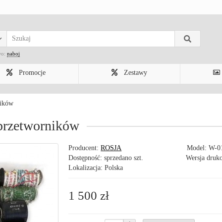
wo:
naboj
Promocje
Zestawy
ników
przetworników
Producent:
ROSJA
Model:
W-0
Dostępność: sprzedano szt.
Wersja druk
Lokalizacja: Polska
1 500 zł