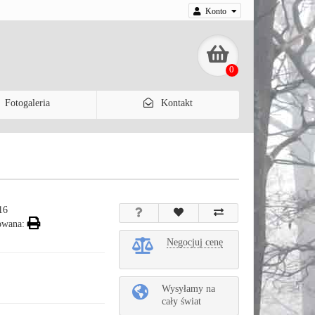
Konto
0
Fotogaleria
Kontakt
16
owana:
Negocjuj cenę
Wysyłamy na
cały świat