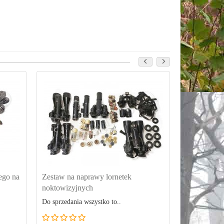
ego na
Zestaw na naprawy lornetek
Części zapa
noktowizyjnych
noktowizyjn
Do sprzedania wszystko to..
Do sprzedania